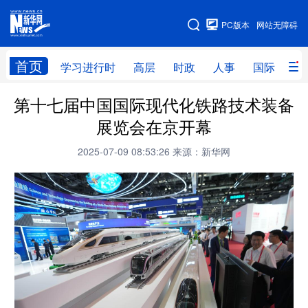
手机版
PC版本
网站无障碍
网站地图
首页
学习进行时
高层
时政
人事
国际
财
第十七届中国国际现代化铁路技术装备
学习进行时
高层
时政
人事
展览会在京开幕
国际
财经
网评
港澳
2025-07-09 08:53:26
来源：新华网
台湾
思客智库
全球连线
教育
科技
科创
量子
体育
文化
书画
健康
军事
访谈
视频
图片
政务
法律
中央文件
金融
汽车
食品
人居
信息化
数字经济