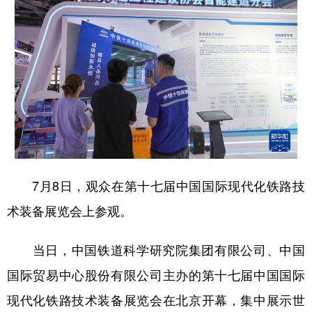
山东
河南
湖北
湖南
广东
广西
海南
重庆
四川
贵州
云南
西藏
陕西
甘肃
青海
宁夏
新疆
内蒙古
黑龙江
多语种频道
7月8日，观众在第十七届中国国际现代化铁路技
English
Español
Français
عربى
术装备展览会上参观。
Русский язык
日本語
한국어
当日，中国铁道科学研究院集团有限公司、中国
Deutsch
Português
国际贸易中心股份有限公司主办的第十七届中国国际
现代化铁路技术装备展览会在北京开幕，集中展示世