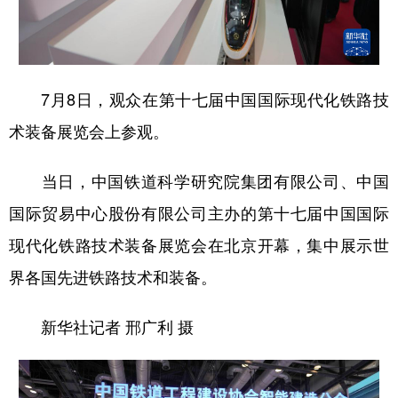
学术中国
乡村振兴
银龄
溯源中国
城市
旅游
能源
会展
7月8日，观众在第十七届中国国际现代化铁路技
彩票
娱乐
时尚
悦读
术装备展览会上参观。
公益
一带一路
亚太网
上市公司
当日，中国铁道科学研究院集团有限公司、中国
文化产业
国际贸易中心股份有限公司主办的第十七届中国国际
现代化铁路技术装备展览会在北京开幕，集中展示世
地方频道
界各国先进铁路技术和装备。
北京
天津
河北
山西
新华社记者 邢广利 摄
辽宁
吉林
上海
江苏
浙江
安徽
福建
江西