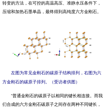
四川
贵州
云南
西藏
转变的方法，在可控的高温高压、准静水压条件下，
压缩和加热石墨单晶，最终得到高纯度六方金刚石。
陕西
甘肃
青海
宁夏
新疆
内蒙古
黑龙江
多语种频道
English
Español
Français
عربى
Русский язык
日本語
한국어
Deutsch
Português
左图为常见金刚石的碳原子结构排列，右图为六
方金刚石的碳原子排列。（受访者供图）
“普通金刚石的碳原子以相同的键长相连接。而我
们合成的六方金刚石碳原子之间存在两种不同键长，