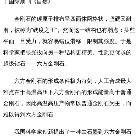
于国际期刊《自然》。
会展
彩票
娱乐
时尚
金刚石的碳原子排布呈四面体网格状，坚硬又耐
悦读
公益
书画
一带一路
磨，被称为“硬度之王”。然而这一结构也有弱点：某些
亚太网
上市公司
投教基地
平面一旦受力，就容易错位滑移，限制其强度。于是
科学家把眼光投向另一种结构更精美、性质更优越的
地方频道
超级钻石——六方金刚石。
北京
天津
河北
山西
六方金刚石的形成条件极为苛刻，人工合成最大
辽宁
吉林
上海
江苏
难点在于高温高压下六方金刚石的形成能量高于普通
金刚石，因此高温高压产物常以普通金刚石为主，而
浙江
安徽
福建
江西
难以得到六方金刚石。
山东
河南
湖北
湖南
广东
广西
海南
重庆
我国科学家创新提出了一种由石墨到六方金刚石