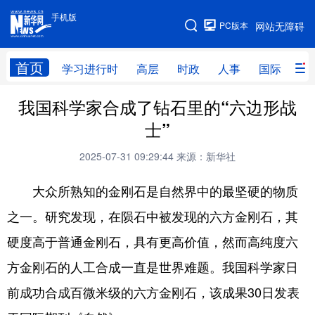
手机版
手机版
PC版本
网站无障碍
网站地图
首页
学习进行时
高层
时政
人事
国际
财
我国科学家合成了钻石里的“六边形战
学习进行时
高层
时政
人事
士”
国际
财经
网评
港澳
2025-07-31 09:29:44
来源：新华社
台湾
思客智库
全球连线
教育
大众所熟知的金刚石是自然界中的最坚硬的物质
科技
科普
体育
文化
之一。研究发现，在陨石中被发现的六方金刚石，其
健康
军事
访谈
视频
硬度高于普通金刚石，具有更高价值，然而高纯度六
图片
中央文件
金融
汽车
方金刚石的人工合成一直是世界难题。我国科学家日
食品
人居
信息化
乡村振兴
前成功合成百微米级的六方金刚石，该成果30日发表
溯源中国
城市
旅游
能源