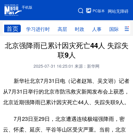
手机版
手机版
PC版本
网站无障碍
网站地图
首页
学习进行时
高层
时政
人事
国际
财
北京强降雨已累计因灾死亡44人 失踪失
学习进行时
高层
时政
人事
联9人
国际
财经
网评
港澳
2025-07-31 16:25:01
来源：新华网
台湾
思客智库
全球连线
教育
新华社北京7月31日电（记者赵旭、吴文诩）记者
科技
科普
体育
文化
从7月31日举行的北京市防汛救灾新闻发布会上获悉，
健康
军事
访谈
视频
北京近期强降雨已累计因灾死亡44人、失踪失联9人。
图片
中央文件
金融
汽车
7月23日至29日，北京遭遇连续极端强降雨，密
食品
人居
信息化
乡村振兴
云、怀柔、延庆、平谷等山区受灾严重。当前，北京
溯源中国
城市
旅游
能源