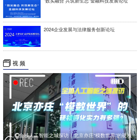
“数实融合 共筑新生态”金融科技发展论坛
四川
贵州
云南
西藏
陕西
甘肃
青海
宁夏
新疆
内蒙古
黑龙江
2024企业发展与法律服务创新论坛
多语种频道
视 频
English
Español
Français
عربى
Русский язык
日本語
한국어
Deutsch
Português
全域人工智能之城探访｜北京亦庄“模数世界”的硬核