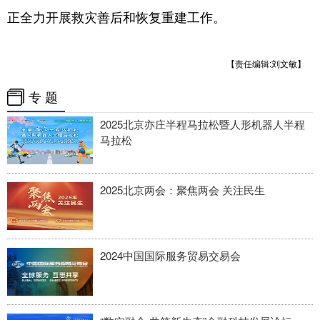
正全力开展救灾善后和恢复重建工作。
会展
彩票
娱乐
时尚
悦读
公益
书画
一带一路
【责任编辑:刘文敏】
亚太网
上市公司
投教基地
专 题
2025北京亦庄半程马拉松暨人形机器人半程
马拉松
地方频道
北京
天津
河北
山西
2025北京两会：聚焦两会 关注民生
辽宁
吉林
上海
江苏
浙江
安徽
福建
江西
2024中国国际服务贸易交易会
山东
河南
湖北
湖南
广东
广西
海南
重庆