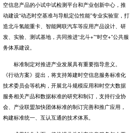
四川
贵州
云南
西藏
空信息产品的小试中试检测平台和产业创新中心，推
动建设“动态时空基准与导航定位性能”专业实验室，打
陕西
甘肃
青海
宁夏
造北斗氢能重卡、智能网联汽车等应用产品设计、研
新疆
内蒙古
黑龙江
发、实验、测试基地，共同推进“北斗+”“时空+”公共服
务体系建设。
多语种频道
English
Español
Français
عربى
标准制定对推进产业发展具有重要指导意义。
《行动方案》提出，将支持筹建时空信息服务标准化
Русский язык
日本語
한국어
技术委员会等机构，开展北斗规模应用和时空大数据
Deutsch
Português
服务相关产品和数据标准的研究和制订，支持行业协
会、产业联盟加快团体标准的制订完善和推广应用，
构建标准统一、互认互通的技术体系。