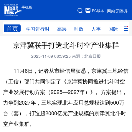
手机版
手机版
PC版本
网站无障碍
网站地图
首页
学习进行时
高层
时政
人事
国际
财
京津冀联手打造北斗时空产业集群
学习进行时
高层
时政
人事
2025-11-09 08:59:25
来源：北京日报
国际
财经
网评
港澳
台湾
思客智库
全球连线
教育
11月6日，记者从市经信局获悉，京津冀三地经信
（工信）部门共同制定了《京津冀协同推进北斗时空
科技
科普
体育
文化
产业发展行动方案（2025—2027年）》。方案提出，
健康
军事
访谈
视频
力争到2027年，三地实现北斗应用总规模达到500万
图片
中央文件
金融
汽车
台（套），打造超2000亿元产业规模的京津冀北斗时
食品
人居
信息化
乡村振兴
空产业集群。
溯源中国
城市
旅游
能源