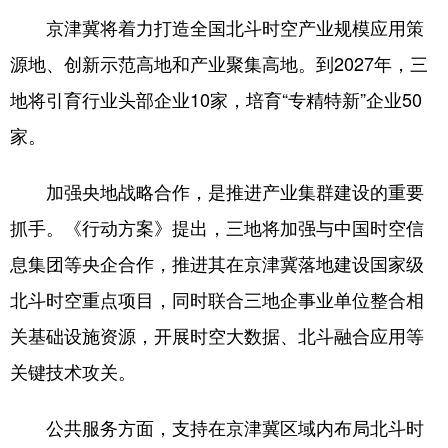
京津冀将着力打造全国北斗时空产业规模应用策
会展
彩票
娱乐
时尚
源地、创新示范高地和产业聚集高地。到2027年，三
悦读
公益
书画
一带一路
地将引育行业头部企业10家，培育“专精特新”企业50
亚太网
上市公司
投教基地
家。
加强央地战略合作，是推进产业集群建设的重要
地方频道
抓手。《行动方案》提出，三地将加强与中国时空信
北京
天津
河北
山西
息集团等央企合作，推进其在京津冀落地建设国家级
辽宁
吉林
上海
江苏
北斗时空重点项目，同时联合三地企事业单位整合相
浙江
安徽
福建
江西
关基础设施资源，开展时空大数据、北斗融合应用等
关键技术攻关。
山东
河南
湖北
湖南
广东
广西
海南
重庆
公共服务方面，支持在京津冀区域内布局北斗时