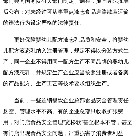
部门会同国务院有关部门制定、调整，报国务院批准
四川
贵州
云南
西藏
后公布；对未经许可从事重点液态食品道路散装运输
陕西
甘肃
青海
宁夏
的违法行为设定严格的法律责任。
新疆
内蒙古
黑龙江
更好保障婴幼儿配方液态乳品质和安全，将婴幼
儿配方液态乳纳入注册管理，规定不得以分装方式生
多语种频道
产，同一企业不得用同一配方生产不同品牌的婴幼儿
English
Español
Français
عربى
配方液态乳，并规定生产企业应当按照注册或者备案
Русский язык
日本語
한국어
的产品配方、生产工艺等技术要求组织生产。
Deutsch
Português
当前，一些连锁餐饮企业总部食品安全管理责任
悬空、管理水平不高。有的企业总部只收取扩张费
用，对门店食品安全管理“宽松软”甚至根本不管，甚至
有门店出现食品安全问题，严重损害了消费者利益，