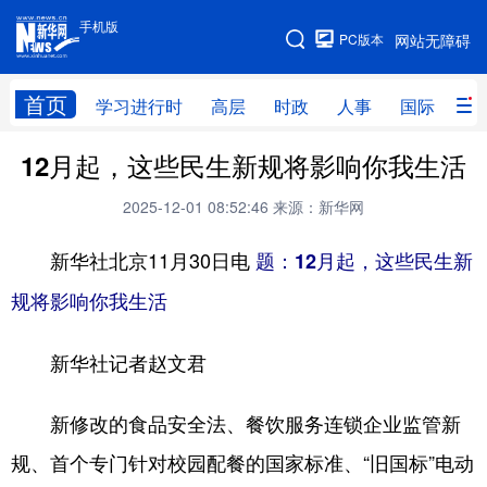
手机版
手机版
PC版本
网站无障碍
网站地图
首页
学习进行时
高层
时政
人事
国际
财
12月起，这些民生新规将影响你我生活
学习进行时
高层
时政
人事
2025-12-01 08:52:46
来源：新华网
国际
财经
网评
港澳
台湾
思客智库
全球连线
教育
新华社北京11月30日电
题：12月起，这些民生新
规将影响你我生活
科技
科普
体育
文化
健康
军事
访谈
视频
新华社记者赵文君
图片
中央文件
金融
汽车
新修改的食品安全法、餐饮服务连锁企业监管新
食品
人居
信息化
乡村振兴
规、首个专门针对校园配餐的国家标准、“旧国标”电动
溯源中国
城市
旅游
能源