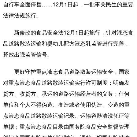
自行车全面停售……12月1日起，一批事关民生的重要
会展
彩票
娱乐
时尚
法律法规施行。
悦读
公益
书画
一带一路
新修改的食品安全法12月1日起施行，针对液态食
亚太网
上市公司
投教基地
品道路散装运输和婴幼儿配方液态乳监管进行完善，
释放出强监管信号。
地方频道
更好守护重点液态食品道路散装运输安全，国家
北京
天津
河北
山西
对重点液态食品道路散装运输实行许可制度；明确发
辽宁
吉林
上海
江苏
货方、收货方、承运的道路运输经营者的义务；任何
浙江
安徽
福建
江西
单位和个人不得伪造、变造或者使用伪造、变造的重
山东
河南
湖北
湖南
点液态食品道路散装运输记录、运输容器清洗凭证等
单据；重点液态食品目录由国务院食品安全监督管理
广东
广西
海南
重庆