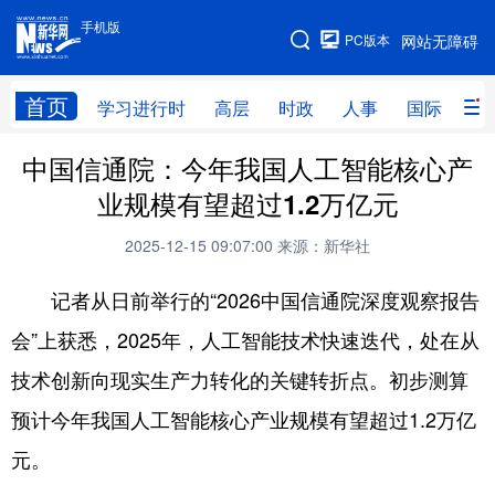
手机版
手机版
PC版本
网站无障碍
网站地图
首页
学习进行时
高层
时政
人事
国际
财
中国信通院：今年我国人工智能核心产
学习进行时
高层
时政
人事
业规模有望超过1.2万亿元
国际
财经
网评
港澳
2025-12-15 09:07:00
来源：新华社
台湾
思客智库
全球连线
教育
记者从日前举行的“2026中国信通院深度观察报告
科技
科普
体育
文化
会”上获悉，2025年，人工智能技术快速迭代，处在从
健康
军事
访谈
视频
技术创新向现实生产力转化的关键转折点。初步测算
图片
中央文件
金融
汽车
预计今年我国人工智能核心产业规模有望超过1.2万亿
食品
人居
信息化
乡村振兴
元。
溯源中国
城市
旅游
能源