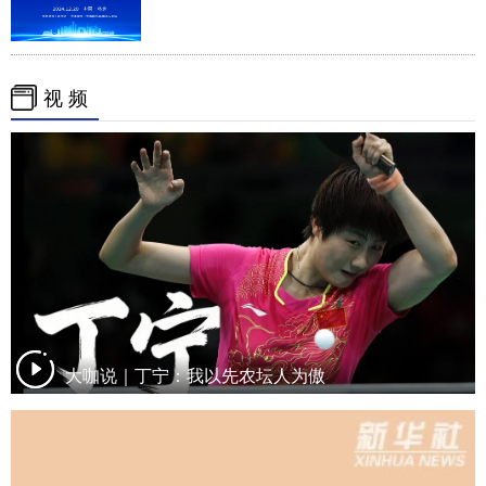
视 频
大咖说｜丁宁：我以先农坛人为傲