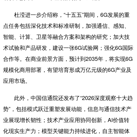
四川
贵州
云南
西藏
杜滢进一步介绍称，“十五五”期间，6G发展的重
陕西
甘肃
青海
宁夏
点任务包括深化技术和标准研制，加强通信、感知、
新疆
内蒙古
黑龙江
智能、计算、卫星等融合方案和架构的研究；加大技
术试验和产品研发，建设一张6G试验网；强化6G国际
多语种频道
合作等。在商业前景方面，预计到2035年，将实现6G
English
Español
Français
عربى
规模化商用部署，有望培育形成万亿元级的6G产业及
Русский язык
日本語
한국어
应用市场。
Deutsch
Português
此外，中国信通院还发布了“2026深度观察十大趋
势”，包括模式跃迁重塑发展动能，信息与通信技术产
业展现增长韧性；技术产业应用协同创新，AI价值转
化现实生产力；模型关键能力持续进化，自主智能体