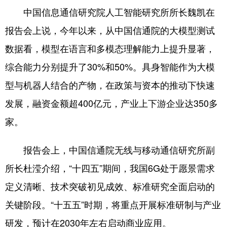
中国信息通信研究院人工智能研究所所长魏凯在
会展
彩票
娱乐
时尚
报告会上说，今年以来，从中国信通院的大模型测试
悦读
公益
书画
一带一路
数据看，模型在语言和多模态理解能力上提升显著，
亚太网
上市公司
投教基地
综合能力分别提升了30%和50%。具身智能作为大模
型与机器人结合的产物，在政策与资本的推动下快速
地方频道
发展，融资金额超400亿元，产业上下游企业达350多
家。
北京
天津
河北
山西
辽宁
吉林
上海
江苏
报告会上，中国信通院无线与移动通信研究所副
所长杜滢介绍，“十四五”期间，我国6G处于愿景需求
浙江
安徽
福建
江西
定义清晰、技术突破初见成效、标准研究全面启动的
山东
河南
湖北
湖南
关键阶段。“十五五”时期，将重点开展标准研制与产业
广东
广西
海南
重庆
研发，预计在2030年左右启动商业应用。