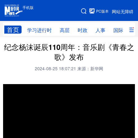
手机版
手机版
PC版本
网站无障碍
网站地图
首页
学习进行时
高层
时政
人事
国际
财
纪念杨沫诞辰110周年：音乐剧《青春之
学习进行时
高层
时政
人事
歌》发布
国际
财经
网评
港澳
2024-08-25 18:07:21
来源：新华网
台湾
思客智库
全球连线
教育
科技
科普
体育
文化
健康
军事
访谈
视频
图片
中央文件
金融
汽车
食品
人居
信息化
乡村振兴
溯源中国
城市
旅游
能源