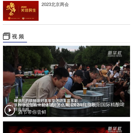
2023北京两会
视 频
秋天的第一杯精酿怎么喝 2024北京朝阳国际精酿啤
酒节带你尝鲜