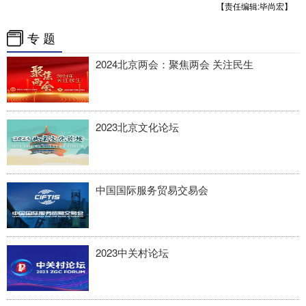
四川
贵州
云南
西藏
【责任编辑:毕尚宏】
陕西
甘肃
青海
宁夏
专 题
新疆
内蒙古
黑龙江
2024北京两会：聚焦两会 关注民生
多语种频道
2023北京文化论坛
English
Español
Français
عربى
Русский язык
日本語
한국어
中国国际服务贸易交易会
Deutsch
Português
2023中关村论坛