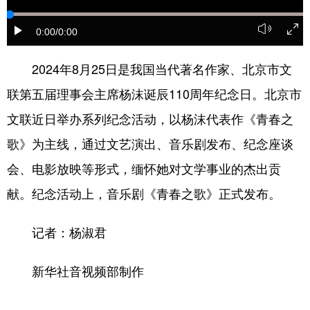
会展
彩票
娱乐
时尚
0:00
/0:00
悦读
公益
书画
一带一路
2024年8月25日是我国当代著名作家、北京市文
亚太网
上市公司
投教基地
联第五届理事会主席杨沫诞辰110周年纪念日。北京市
文联近日举办系列纪念活动，以杨沫代表作《青春之
地方频道
歌》为主线，通过文艺演出、音乐剧发布、纪念座谈
会、电影放映等形式，缅怀她对文学事业的杰出贡
北京
天津
河北
山西
献。纪念活动上，音乐剧《青春之歌》正式发布。
辽宁
吉林
上海
江苏
浙江
安徽
福建
江西
记者：杨淑君
山东
河南
湖北
湖南
新华社音视频部制作
广东
广西
海南
重庆