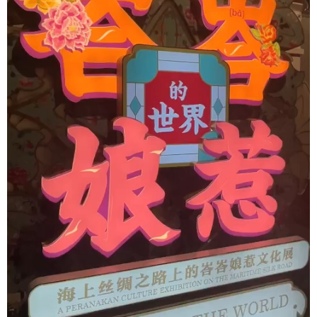
会展
彩票
娱乐
时尚
悦读
公益
书画
一带一路
亚太网
上市公司
投教基地
地方频道
北京
天津
河北
山西
辽宁
吉林
上海
江苏
浙江
安徽
福建
江西
山东
河南
湖北
湖南
广东
广西
海南
重庆