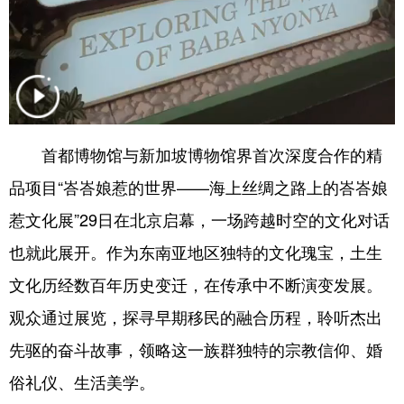
四川
贵州
云南
西藏
陕西
甘肃
青海
宁夏
新疆
内蒙古
黑龙江
多语种频道
首都博物馆与新加坡博物馆界首次深度合作的精
品项目“峇峇娘惹的世界——海上丝绸之路上的峇峇娘
English
Español
Français
عربى
惹文化展”29日在北京启幕，一场跨越时空的文化对话
Русский язык
日本語
한국어
也就此展开。作为东南亚地区独特的文化瑰宝，土生
Deutsch
Português
文化历经数百年历史变迁，在传承中不断演变发展。
观众通过展览，探寻早期移民的融合历程，聆听杰出
先驱的奋斗故事，领略这一族群独特的宗教信仰、婚
俗礼仪、生活美学。