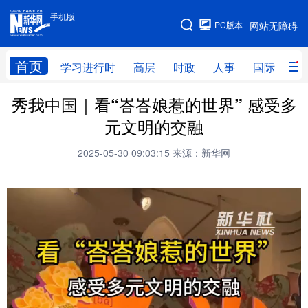
手机版
手机版
PC版本
网站无障碍
网站地图
首页
学习进行时
高层
时政
人事
国际
财
秀我中国｜看“峇峇娘惹的世界” 感受多
学习进行时
高层
时政
人事
元文明的交融
国际
财经
网评
港澳
2025-05-30 09:03:15
来源：新华网
台湾
思客智库
全球连线
教育
科技
科普
体育
文化
健康
军事
访谈
视频
图片
中央文件
金融
汽车
食品
人居
信息化
乡村振兴
溯源中国
城市
旅游
能源