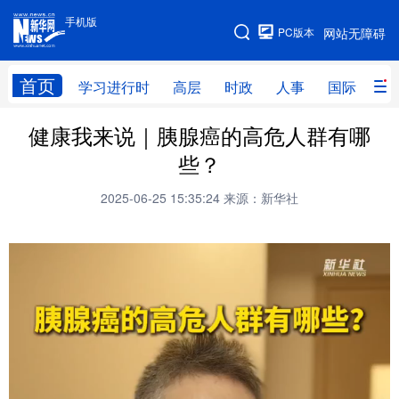
手机版
手机版
PC版本
网站无障碍
网站地图
首页
学习进行时
高层
时政
人事
国际
财
健康我来说｜胰腺癌的高危人群有哪
学习进行时
高层
时政
人事
些？
国际
财经
网评
港澳
2025-06-25 15:35:24
来源：新华社
台湾
思客智库
全球连线
教育
科技
科普
体育
文化
健康
军事
访谈
视频
图片
中央文件
金融
汽车
食品
人居
信息化
乡村振兴
溯源中国
城市
旅游
能源