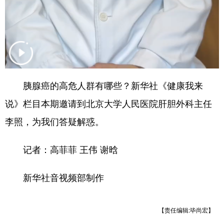
四川
贵州
云南
西藏
陕西
甘肃
青海
宁夏
新疆
内蒙古
黑龙江
多语种频道
胰腺癌的高危人群有哪些？新华社《健康我来
说》栏目本期邀请到北京大学人民医院肝胆外科主任
English
Español
Français
عربى
李照，为我们答疑解惑。
Русский язык
日本語
한국어
Deutsch
Português
记者：高菲菲 王伟 谢晗
新华社音视频部制作
【责任编辑:毕尚宏】