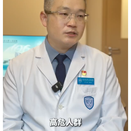
会展
彩票
娱乐
时尚
悦读
公益
书画
一带一路
亚太网
上市公司
投教基地
地方频道
北京
天津
河北
山西
辽宁
吉林
上海
江苏
浙江
安徽
福建
江西
山东
河南
湖北
湖南
广东
广西
海南
重庆