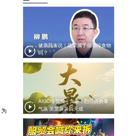
健康我来说｜蔬菜属于低嘌呤食物
吗？
AIGC绘节气｜大暑：烈日炎炎暑
气蒸 芙蕖袅袅韵天成
，为