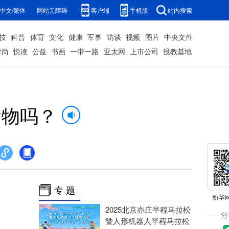
中文/繁体
网站无障碍
客户端
手机版
站内搜索
技
科普
体育
文化
健康
军事
访谈
视频
图片
中央文件
时尚
悦读
公益
书画
一带一路
亚太网
上市公司
投教基地
食物吗？
专 题
2025北京亦庄半程马拉松
暨人形机器人半程马拉松