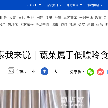
ENGLISH
新华报刊
地方频道
承建网站
时政
人事
国际
财经
网评
港澳
台湾
思客智库
全球连线
教育
科
房产
信息化
乡村振兴
溯源中国
城市
旅游
能源
会展
彩票
娱乐
康我来说｜蔬菜属于低嘌呤
字体：
小
中
大
分享到：