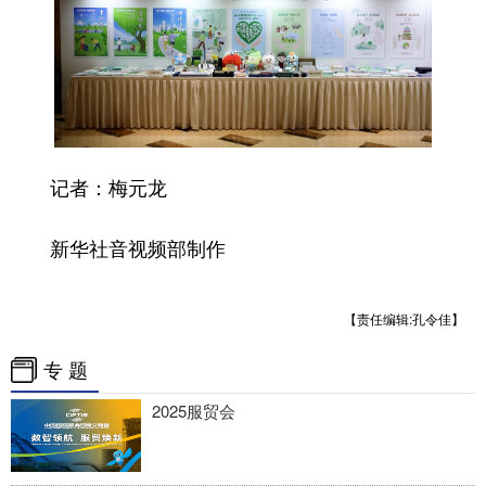
四川
贵州
云南
西藏
陕西
甘肃
青海
宁夏
新疆
内蒙古
黑龙江
多语种频道
记者：梅元龙
English
Español
Français
عربى
新华社音视频部制作
Русский язык
日本語
한국어
Deutsch
Português
【责任编辑:孔令佳】
专 题
2025服贸会