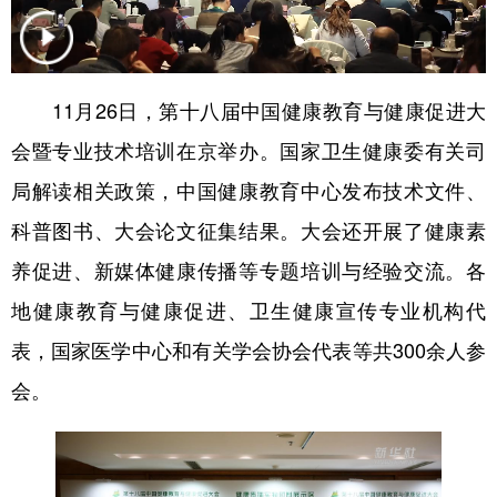
会展
彩票
娱乐
时尚
悦读
公益
书画
一带一路
11月26日，第十八届中国健康教育与健康促进大
亚太网
上市公司
投教基地
会暨专业技术培训在京举办。国家卫生健康委有关司
局解读相关政策，中国健康教育中心发布技术文件、
地方频道
科普图书、大会论文征集结果。大会还开展了健康素
养促进、新媒体健康传播等专题培训与经验交流。各
北京
天津
河北
山西
地健康教育与健康促进、卫生健康宣传专业机构代
辽宁
吉林
上海
江苏
表，国家医学中心和有关学会协会代表等共300余人参
浙江
安徽
福建
江西
会。
山东
河南
湖北
湖南
广东
广西
海南
重庆