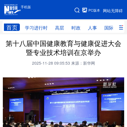
手机版
手机版
PC版本
网站无障碍
网站地图
首页
学习进行时
高层
时政
人事
国际
财
第十八届中国健康教育与健康促进大会
学习进行时
高层
时政
人事
暨专业技术培训在京举办
国际
财经
网评
港澳
2025-11-28 09:05:53
来源：新华网
台湾
思客智库
全球连线
教育
科技
科普
体育
文化
健康
军事
访谈
视频
图片
中央文件
金融
汽车
食品
人居
信息化
乡村振兴
溯源中国
城市
旅游
能源