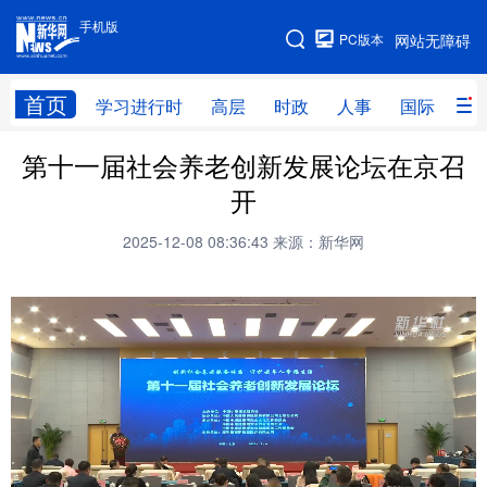
手机版
手机版
PC版本
网站无障碍
网站地图
首页
学习进行时
高层
时政
人事
国际
财
第十一届社会养老创新发展论坛在京召
学习进行时
高层
时政
人事
开
国际
财经
网评
港澳
2025-12-08 08:36:43
来源：新华网
台湾
思客智库
全球连线
教育
科技
科普
体育
文化
健康
军事
访谈
视频
图片
中央文件
金融
汽车
食品
人居
信息化
乡村振兴
溯源中国
城市
旅游
能源