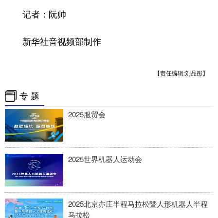
四川
贵州
云南
西藏
记者：阮帅
陕西
甘肃
青海
宁夏
新华社音视频部制作
新疆
内蒙古
黑龙江
【责任编辑:刘品彤】
多语种频道
专 题
English
Español
Français
عربى
2025服贸会
Русский язык
日本語
한국어
Deutsch
Português
2025世界机器人运动会
2025北京亦庄半程马拉松暨人形机器人半程
马拉松