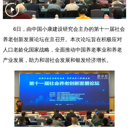
会展
彩票
娱乐
时尚
悦读
公益
书画
一带一路
6日，由中国小康建设研究会主办的第十一届社会
亚太网
上市公司
投教基地
养老创新发展论坛在京召开。本次论坛旨在积极应对
人口老龄化国家战略，全面推动中国养老事业和养老
地方频道
产业发展，助力和谐社会发展和银发经济增长。
北京
天津
河北
山西
辽宁
吉林
上海
江苏
浙江
安徽
福建
江西
山东
河南
湖北
湖南
广东
广西
海南
重庆