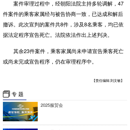
四川
贵州
云南
西藏
案件审理过程中，经朝阳法院主持多轮调解，47
件案件的乘客家属经与被告协商一致，已达成和解后
陕西
甘肃
青海
宁夏
撤诉。此次宣判的案件共8件，涉及8名乘客，均已依
新疆
内蒙古
黑龙江
据法定程序宣告死亡。法院依法作出上述判决。
多语种频道
其余23件案件，乘客家属尚未申请宣告乘客死亡
或尚未完成宣告程序，仍在审理程序中。
English
Español
Français
عربى
Русский язык
日本語
한국어
【责任编辑:刘文敏】
Deutsch
Português
专 题
2025服贸会