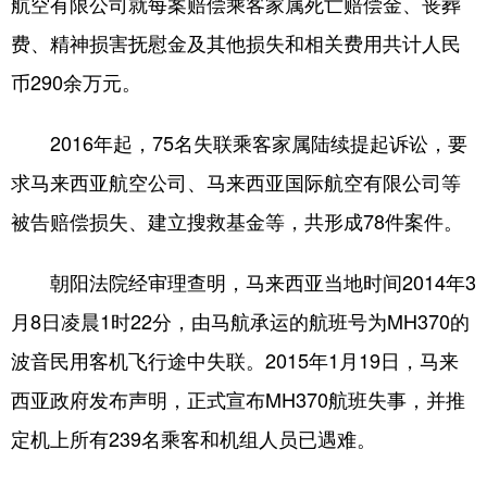
航空有限公司就每案赔偿乘客家属死亡赔偿金、丧葬
费、精神损害抚慰金及其他损失和相关费用共计人民
会展
彩票
娱乐
时尚
币290余万元。
悦读
公益
书画
一带一路
亚太网
上市公司
投教基地
2016年起，75名失联乘客家属陆续提起诉讼，要
求马来西亚航空公司、马来西亚国际航空有限公司等
地方频道
被告赔偿损失、建立搜救基金等，共形成78件案件。
北京
天津
河北
山西
朝阳法院经审理查明，马来西亚当地时间2014年3
辽宁
吉林
上海
江苏
月8日凌晨1时22分，由马航承运的航班号为MH370的
波音民用客机飞行途中失联。2015年1月19日，马来
浙江
安徽
福建
江西
西亚政府发布声明，正式宣布MH370航班失事，并推
山东
河南
湖北
湖南
定机上所有239名乘客和机组人员已遇难。
广东
广西
海南
重庆