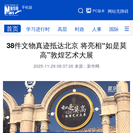
手机版
手机版
PC版本
网站无障碍
网站地图
首页
学习进行时
高层
时政
人事
国际
财
38件文物真迹抵达北京 将亮相“如是莫
学习进行时
高层
时政
人事
高”敦煌艺术大展
国际
财经
网评
港澳
2025-11-29 08:37:26
来源：新华网
台湾
思客智库
全球连线
教育
科技
科普
体育
文化
健康
军事
访谈
视频
图片
中央文件
金融
汽车
食品
人居
信息化
乡村振兴
溯源中国
城市
旅游
能源