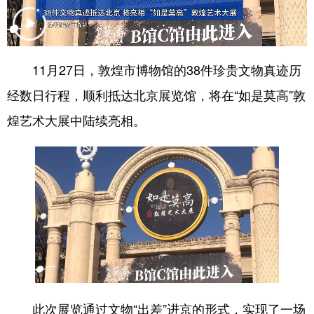
会展
彩票
娱乐
时尚
悦读
公益
书画
一带一路
11月27日，敦煌市博物馆的38件珍贵文物真迹历
亚太网
上市公司
投教基地
经数日行程，顺利抵达北京展览馆，将在“如是莫高”敦
煌艺术大展中陆续亮相。
地方频道
北京
天津
河北
山西
辽宁
吉林
上海
江苏
浙江
安徽
福建
江西
山东
河南
湖北
湖南
广东
广西
海南
重庆
此次展览通过文物“出差”进京的形式，实现了一场