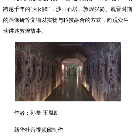
四川
贵州
云南
西藏
跨越千年的“大团圆”，沙山石塔、敦煌汉简、魏晋时期
陕西
甘肃
青海
宁夏
的画像砖等文物以实物与科技融合的方式，向观众生
新疆
内蒙古
黑龙江
动讲述敦煌故事。
多语种频道
English
Español
Français
عربى
Русский язык
日本語
한국어
Deutsch
Português
作者：孙蕾 王胤凯
新华社音视频部制作